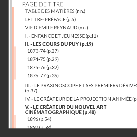
PAGE DE TITRE
TABLE DES MATIÈRES
(n.n.)
LETTRE-PRÉFACE
(p.5)
VIE D'EMILE REYNAUD
(n.n.)
I. - ENFANCE ET JEUNESSE
(p.11)
II. - LES COURS DU PUY
(p.19)
1873-74
(p.27)
1874-75
(p.29)
1875-76
(p.32)
1876-77
(p.35)
III. - LE PRAXINOSCOPE ET SES PREMIERS DÉRIVÉ
(p.37)
IV. - LE CRÉATEUR DE LA PROJECTION ANIMÉE
(p
V. - LE CRÉATEUR DU NOUVEL ART
CINÉMATOGRAPHIQUE
(p.48)
1896
(p.54)
1897
(p.58)
Droits réservés - CNAM
VI. - PROMÉTHÉE ENCHAINÉ
(p.61)