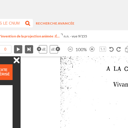
RECHERCHE AVANCÉE
invention de la projection animée : É...
n.n. - vue 9/155
100%
EXTE
ÉRISÉ