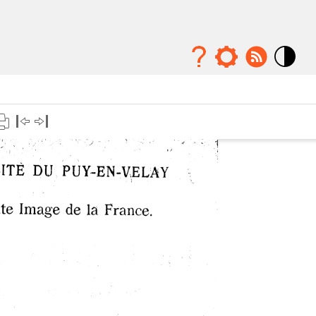
Mode
contraste
élévé