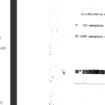
S
.40)
7)