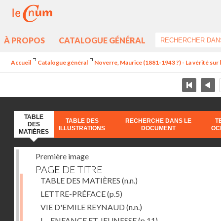
À PROPOS
CATALOGUE GÉNÉRAL
Accueil
Catalogue général
Noverre, Maurice (1881-1943 ?) - La vérité sur l'
TABLE
TABLE DES
RECHERCHE DANS LE
T
DES
ILLUSTRATIONS
DOCUMENT
OC
MATIÈRES
Première image
PAGE DE TITRE
TABLE DES MATIÈRES
(n.n.)
LETTRE-PRÉFACE
(p.5)
VIE D'EMILE REYNAUD
(n.n.)
I. - ENFANCE ET JEUNESSE
(p.11)