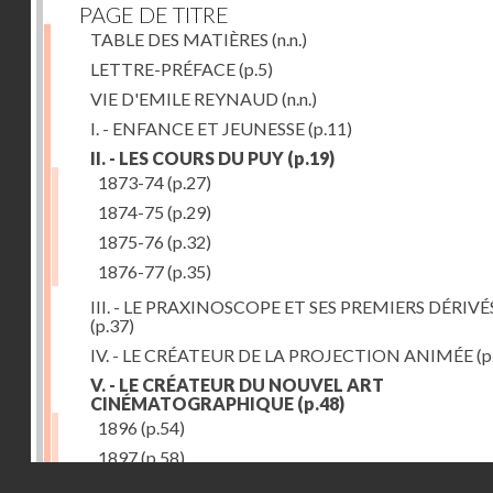
PAGE DE TITRE
TABLE DES MATIÈRES
(n.n.)
LETTRE-PRÉFACE
(p.5)
VIE D'EMILE REYNAUD
(n.n.)
I. - ENFANCE ET JEUNESSE
(p.11)
II. - LES COURS DU PUY
(p.19)
1873-74
(p.27)
1874-75
(p.29)
1875-76
(p.32)
1876-77
(p.35)
III. - LE PRAXINOSCOPE ET SES PREMIERS DÉRIVÉ
(p.37)
IV. - LE CRÉATEUR DE LA PROJECTION ANIMÉE
(p
V. - LE CRÉATEUR DU NOUVEL ART
CINÉMATOGRAPHIQUE
(p.48)
1896
(p.54)
1897
(p.58)
Droits réservés - CNAM
VI. - PROMÉTHÉE ENCHAINÉ
(p.61)