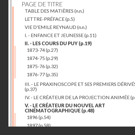
PAGE DE TITRE
TABLE DES MATIÈRES
(n.n.)
LETTRE-PRÉFACE
(p.5)
VIE D'EMILE REYNAUD
(n.n.)
I. - ENFANCE ET JEUNESSE
(p.11)
II. - LES COURS DU PUY
(p.19)
1873-74
(p.27)
1874-75
(p.29)
1875-76
(p.32)
1876-77
(p.35)
III. - LE PRAXINOSCOPE ET SES PREMIERS DÉRIVÉ
(p.37)
IV. - LE CRÉATEUR DE LA PROJECTION ANIMÉE
(p
V. - LE CRÉATEUR DU NOUVEL ART
CINÉMATOGRAPHIQUE
(p.48)
1896
(p.54)
1897
(p.58)
Droits réservés - CNAM
VI. - PROMÉTHÉE ENCHAINÉ
(p.61)