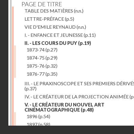
PAGE DE TITRE
TABLE DES MATIÈRES
(n.n.)
LETTRE-PRÉFACE
(p.5)
VIE D'EMILE REYNAUD
(n.n.)
I. - ENFANCE ET JEUNESSE
(p.11)
II. - LES COURS DU PUY
(p.19)
1873-74
(p.27)
1874-75
(p.29)
1875-76
(p.32)
1876-77
(p.35)
III. - LE PRAXINOSCOPE ET SES PREMIERS DÉRIVÉ
(p.37)
IV. - LE CRÉATEUR DE LA PROJECTION ANIMÉE
(p
V. - LE CRÉATEUR DU NOUVEL ART
CINÉMATOGRAPHIQUE
(p.48)
1896
(p.54)
1897
(p.58)
Droits réservés - CNAM
VI. - PROMÉTHÉE ENCHAINÉ
(p.61)