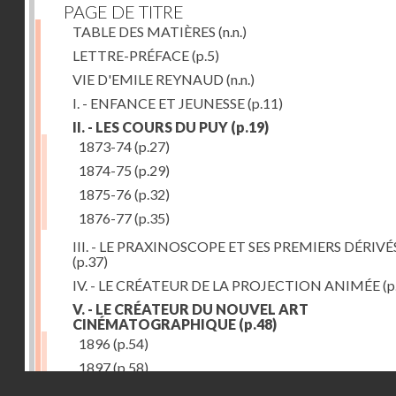
PAGE DE TITRE
TABLE DES MATIÈRES
(n.n.)
LETTRE-PRÉFACE
(p.5)
VIE D'EMILE REYNAUD
(n.n.)
I. - ENFANCE ET JEUNESSE
(p.11)
II. - LES COURS DU PUY
(p.19)
1873-74
(p.27)
1874-75
(p.29)
1875-76
(p.32)
1876-77
(p.35)
III. - LE PRAXINOSCOPE ET SES PREMIERS DÉRIVÉ
(p.37)
IV. - LE CRÉATEUR DE LA PROJECTION ANIMÉE
(p
V. - LE CRÉATEUR DU NOUVEL ART
CINÉMATOGRAPHIQUE
(p.48)
1896
(p.54)
1897
(p.58)
Droits réservés - CNAM
VI. - PROMÉTHÉE ENCHAINÉ
(p.61)