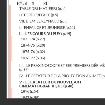
PAGE DE TITRE
TABLE DES MATIÈRES
(n.n.)
LETTRE-PRÉFACE
(p.5)
VIE D'EMILE REYNAUD
(n.n.)
I. - ENFANCE ET JEUNESSE
(p.11)
II. - LES COURS DU PUY
(p.19)
1873-74
(p.27)
1874-75
(p.29)
1875-76
(p.32)
1876-77
(p.35)
III. - LE PRAXINOSCOPE ET SES PREMIERS DÉRIVÉ
(p.37)
IV. - LE CRÉATEUR DE LA PROJECTION ANIMÉE
(p
V. - LE CRÉATEUR DU NOUVEL ART
CINÉMATOGRAPHIQUE
(p.48)
1896
(p.54)
1897
(p.58)
Droits réservés - CNAM
VI. - PROMÉTHÉE ENCHAINÉ
(p.61)