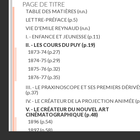
PAGE DE TITRE
TABLE DES MATIÈRES
(n.n.)
LETTRE-PRÉFACE
(p.5)
VIE D'EMILE REYNAUD
(n.n.)
I. - ENFANCE ET JEUNESSE
(p.11)
II. - LES COURS DU PUY
(p.19)
1873-74
(p.27)
1874-75
(p.29)
1875-76
(p.32)
1876-77
(p.35)
III. - LE PRAXINOSCOPE ET SES PREMIERS DÉRIVÉ
(p.37)
IV. - LE CRÉATEUR DE LA PROJECTION ANIMÉE
(p
V. - LE CRÉATEUR DU NOUVEL ART
CINÉMATOGRAPHIQUE
(p.48)
1896
(p.54)
1897
(p.58)
Droits réservés - CNAM
VI. - PROMÉTHÉE ENCHAINÉ
(p.61)