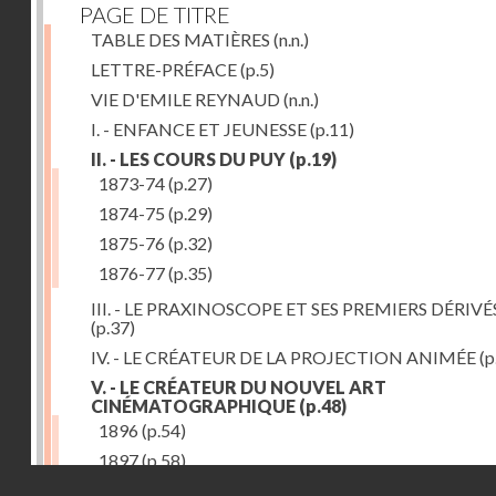
PAGE DE TITRE
TABLE DES MATIÈRES
(n.n.)
LETTRE-PRÉFACE
(p.5)
VIE D'EMILE REYNAUD
(n.n.)
I. - ENFANCE ET JEUNESSE
(p.11)
II. - LES COURS DU PUY
(p.19)
1873-74
(p.27)
1874-75
(p.29)
1875-76
(p.32)
1876-77
(p.35)
III. - LE PRAXINOSCOPE ET SES PREMIERS DÉRIVÉ
(p.37)
IV. - LE CRÉATEUR DE LA PROJECTION ANIMÉE
(p
V. - LE CRÉATEUR DU NOUVEL ART
CINÉMATOGRAPHIQUE
(p.48)
1896
(p.54)
1897
(p.58)
Droits réservés - CNAM
VI. - PROMÉTHÉE ENCHAINÉ
(p.61)