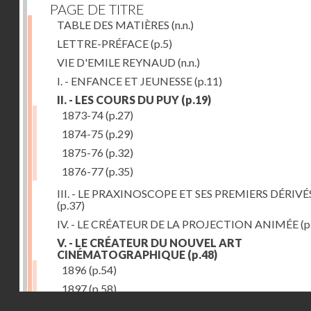
PAGE DE TITRE
TABLE DES MATIÈRES
(n.n.)
LETTRE-PRÉFACE
(p.5)
VIE D'EMILE REYNAUD
(n.n.)
I. - ENFANCE ET JEUNESSE
(p.11)
II. - LES COURS DU PUY
(p.19)
1873-74
(p.27)
1874-75
(p.29)
1875-76
(p.32)
1876-77
(p.35)
III. - LE PRAXINOSCOPE ET SES PREMIERS DÉRIVÉ
(p.37)
IV. - LE CRÉATEUR DE LA PROJECTION ANIMÉE
(p
V. - LE CRÉATEUR DU NOUVEL ART
CINÉMATOGRAPHIQUE
(p.48)
1896
(p.54)
1897
(p.58)
Droits réservés - CNAM
VI. - PROMÉTHÉE ENCHAINÉ
(p.61)