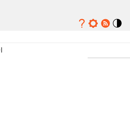
Mode
contraste
élévé