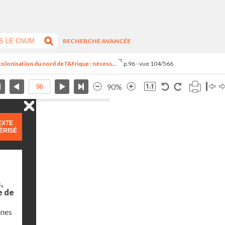
RECHERCHE AVANCÉE
olonisation du nord de l'Afrique : nécess...
p.96 - vue 104/566
90%
EXTE
ÉRISÉ
,
e de
nnes