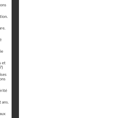
lons
tion.
ure.
é
ie
s et
7)
ises
ions
rité
 ans.
paux