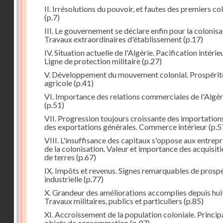
II. Irrésolutions du pouvoir, et fautes des premiers co
(p.7)
III. Le gouvernement se déclare enfin pour la colonisa
Travaux extraordinaires d'établissement
(p.17)
IV. Situation actuelle de l'Algérie. Pacification intérie
Ligne de protection militaire
(p.27)
V. Développement du mouvement colonial. Prospérit
agricole
(p.41)
VI. Importance des relations commerciales de l'Algér
(p.51)
VII. Progression toujours croissante des importation
des exportations générales. Commerce intérieur
(p.5
VIII. L'insuffisance des capitaux s'oppose aux entrepr
de la colonisation. Valeur et importance des acquisit
de terres
(p.67)
IX. Impôts et revenus. Signes remarquables de prospé
industrielle
(p.77)
X. Grandeur des améliorations accomplies depuis huit
Travaux militaires, publics et particuliers
(p.85)
XI. Accroissement de la population coloniale. Princi
objets de consommation
(p.97)