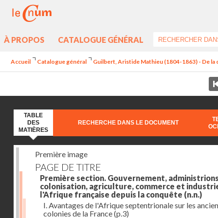
À PROPOS
CATALOGUE GÉNÉRAL
Accueil
Catalogue général
Guilbert, Aristide Mathieu (1804-1863) - De la c
TABLE
T
DES
RECHERCHE DANS LE DOCUMENT
OC
MATIÈRES
Première image
PAGE DE TITRE
Première section. Gouvernement, administrions
colonisation, agriculture, commerce et industri
l'Afrique française depuis la conquête
(n.n.)
I. Avantages de l'Afrique septentrionale sur les ancie
colonies de la France
(p.3)