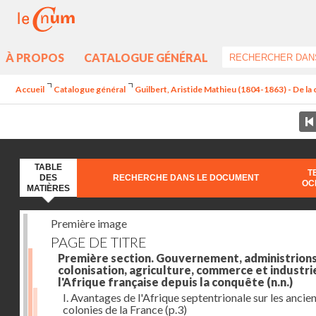
À PROPOS
CATALOGUE GÉNÉRAL
Accueil
Catalogue général
Guilbert, Aristide Mathieu (1804-1863) - De la c
TABLE
T
DES
RECHERCHE DANS LE DOCUMENT
OC
MATIÈRES
Première image
PAGE DE TITRE
Première section. Gouvernement, administrions
colonisation, agriculture, commerce et industri
l'Afrique française depuis la conquête
(n.n.)
I. Avantages de l'Afrique septentrionale sur les ancie
colonies de la France
(p.3)