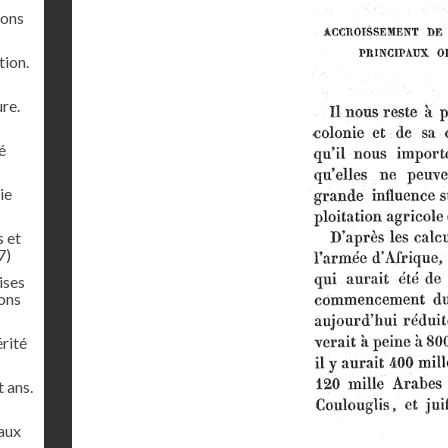
lons
tion.
ure.
é
ie
s et
7)
ises
ions
rité
 ans.
paux