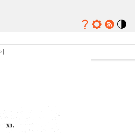
Mode
contraste
élévé