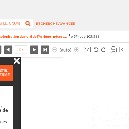
RECHERCHE AVANCÉE
olonisation du nord de l'Afrique : nécess...
p.97 - vue 105/566
(auto)
EXTE
ÉRISÉ
,
e de
nnes