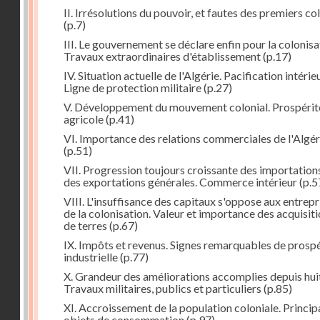
II. Irrésolutions du pouvoir, et fautes des premiers co
(p.7)
III. Le gouvernement se déclare enfin pour la colonisa
Travaux extraordinaires d'établissement
(p.17)
IV. Situation actuelle de l'Algérie. Pacification intérie
Ligne de protection militaire
(p.27)
V. Développement du mouvement colonial. Prospérit
agricole
(p.41)
VI. Importance des relations commerciales de l'Algér
(p.51)
VII. Progression toujours croissante des importation
des exportations générales. Commerce intérieur
(p.5
VIII. L'insuffisance des capitaux s'oppose aux entrepr
de la colonisation. Valeur et importance des acquisit
de terres
(p.67)
IX. Impôts et revenus. Signes remarquables de prospé
industrielle
(p.77)
X. Grandeur des améliorations accomplies depuis huit
Travaux militaires, publics et particuliers
(p.85)
XI. Accroissement de la population coloniale. Princi
objets de consommation
(p.97)