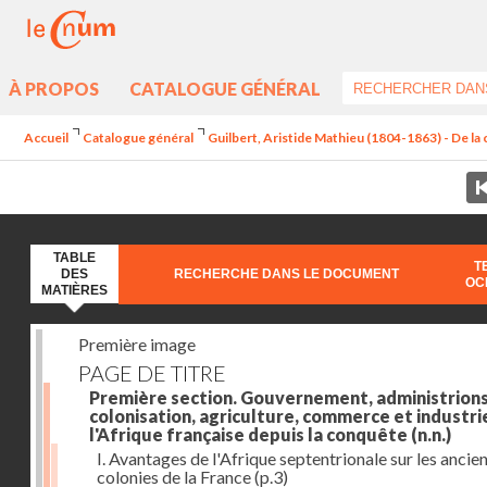
À PROPOS
CATALOGUE GÉNÉRAL
Accueil
Catalogue général
Guilbert, Aristide Mathieu (1804-1863) - De la c
TABLE
T
DES
RECHERCHE DANS LE DOCUMENT
OC
MATIÈRES
Première image
PAGE DE TITRE
Première section. Gouvernement, administrions
colonisation, agriculture, commerce et industri
l'Afrique française depuis la conquête
(n.n.)
I. Avantages de l'Afrique septentrionale sur les ancie
colonies de la France
(p.3)