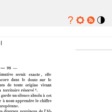
Mode
contraste
élévé