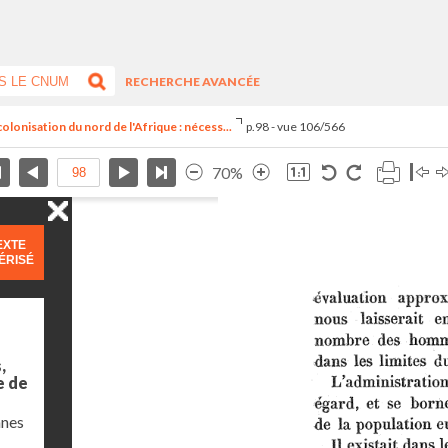
RECHERCHE AVANCÉE
olonisation du nord de l'Afrique : nécess...
p.98 - vue 106/566
70%
EXTE
ÉRISÉ
,
e de
nnes