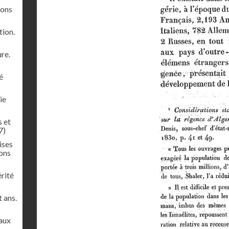
lons
tion.
ure.
é
ie
s et
7)
ises
ions
rité
 ans.
paux