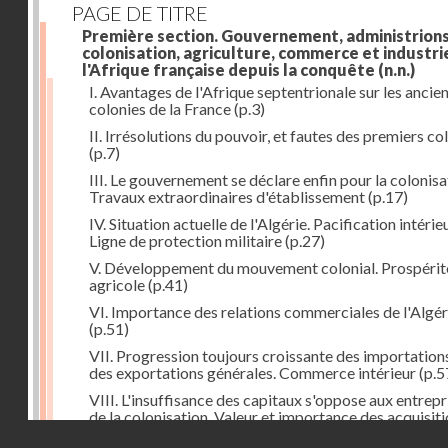
PAGE DE TITRE
Première section. Gouvernement, administrions
colonisation, agriculture, commerce et industri
l'Afrique française depuis la conquête
(n.n.)
I. Avantages de l'Afrique septentrionale sur les ancie
colonies de la France
(p.3)
II. Irrésolutions du pouvoir, et fautes des premiers co
(p.7)
III. Le gouvernement se déclare enfin pour la colonisa
Travaux extraordinaires d'établissement
(p.17)
IV. Situation actuelle de l'Algérie. Pacification intérie
Ligne de protection militaire
(p.27)
V. Développement du mouvement colonial. Prospérit
agricole
(p.41)
VI. Importance des relations commerciales de l'Algér
(p.51)
VII. Progression toujours croissante des importation
des exportations générales. Commerce intérieur
(p.5
VIII. L'insuffisance des capitaux s'oppose aux entrepr
de la colonisation. Valeur et importance des acquisit
Droits réservés - CNAM
de terres
(p.67)