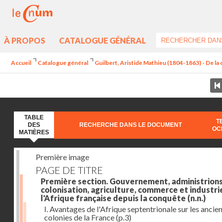
À PROPOS
CATALOGUE GÉNÉRAL
Accueil
Catalogue général
Guilbert, Aristide Mathieu (1804-1863) - De la c
TABLE
T
DES
RECHERCHE DANS LE DOCUMENT
OC
MATIÈRES
Première image
PAGE DE TITRE
Première section. Gouvernement, administrions
colonisation, agriculture, commerce et industri
l'Afrique française depuis la conquête
(n.n.)
I. Avantages de l'Afrique septentrionale sur les ancie
colonies de la France
(p.3)