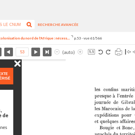
RECHERCHE AVANCÉE
olonisation du nord de l'Afrique : nécess...
p.53 - vue 61/566
(auto)
EXTE
ÉRISÉ
,
e de
nnes