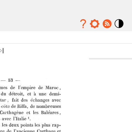
Mode
contraste
élévé