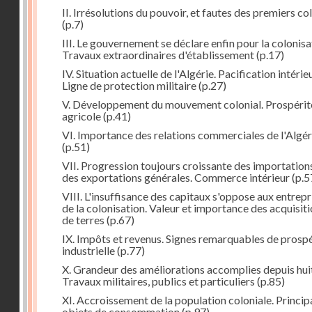
II. Irrésolutions du pouvoir, et fautes des premiers co
(p.7)
III. Le gouvernement se déclare enfin pour la colonisa
Travaux extraordinaires d'établissement
(p.17)
IV. Situation actuelle de l'Algérie. Pacification intérie
Ligne de protection militaire
(p.27)
V. Développement du mouvement colonial. Prospérit
agricole
(p.41)
VI. Importance des relations commerciales de l'Algér
(p.51)
VII. Progression toujours croissante des importation
des exportations générales. Commerce intérieur
(p.5
VIII. L'insuffisance des capitaux s'oppose aux entrepr
de la colonisation. Valeur et importance des acquisit
de terres
(p.67)
IX. Impôts et revenus. Signes remarquables de prospé
industrielle
(p.77)
X. Grandeur des améliorations accomplies depuis huit
Travaux militaires, publics et particuliers
(p.85)
XI. Accroissement de la population coloniale. Princi
objets de consommation
(p.97)