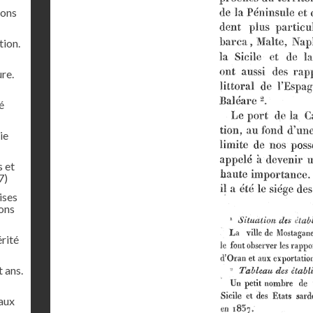
lons
tion.
ure.
é
ie
s et
7)
ises
ions
rité
 ans.
paux