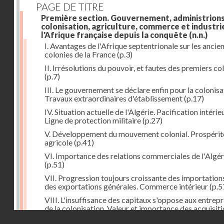
PAGE DE TITRE
Première section. Gouvernement, administrions
colonisation, agriculture, commerce et industri
l'Afrique française depuis la conquête
(n.n.)
I. Avantages de l'Afrique septentrionale sur les ancie
colonies de la France
(p.3)
II. Irrésolutions du pouvoir, et fautes des premiers co
(p.7)
III. Le gouvernement se déclare enfin pour la colonisa
Travaux extraordinaires d'établissement
(p.17)
IV. Situation actuelle de l'Algérie. Pacification intérie
Ligne de protection militaire
(p.27)
V. Développement du mouvement colonial. Prospérit
agricole
(p.41)
VI. Importance des relations commerciales de l'Algér
(p.51)
VII. Progression toujours croissante des importation
des exportations générales. Commerce intérieur
(p.5
VIII. L'insuffisance des capitaux s'oppose aux entrepr
de la colonisation. Valeur et importance des acquisit
Droits réservés - CNAM
de terres
(p.67)