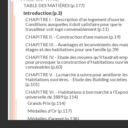
TABLE DES MATIÈRES
(p.177)
Introduction
(p.3)
CHAPITRE I. - Description d'un logement d'ouvrier.
Conditions auxquelles il doit satisfaire pour que le
travailleur soit logé convenablement
(p.11)
CHAPITRE II. - Construction d'une maison
(p.19)
CHAPITRE III. - Avantages et inconvénients des mai
étages et des habitations pour une famille
(p.39)
CHAPITRE IV. - Etude des moyens qu'il faudrait emp
pour provoquer la construction d'Habitations ouvriè
convenables
(p.60)
CHAPITRE V. - La marche à suivre pour améliorer les
Habitations ouvrières. - Etude des Building societies
(p.101)
CHAPITRE VI. - Habitations à bon marché à l'Exposi
universelle de 1889
(p.114)
Grands Prix
(p.114)
Médailles d'Or
(p.117)
Médailles d'argent
(p.136)
Droits réservés - CNAM
Médailles de bronze
(p.147)