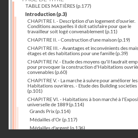
TABLE DES MATIÈRES
(p.177)
Introduction
(p.3)
CHAPITRE I. - Description d'un logement d'ouvrier.
Conditions auxquelles il doit satisfaire pour que le
travailleur soit logé convenablement
(p.11)
CHAPITRE II. - Construction d'une maison
(p.19)
CHAPITRE III. - Avantages et inconvénients des mai
étages et des habitations pour une famille
(p.39)
CHAPITRE IV. - Etude des moyens qu'il faudrait emp
pour provoquer la construction d'Habitations ouvriè
convenables
(p.60)
CHAPITRE V. - La marche à suivre pour améliorer les
Habitations ouvrières. - Etude des Building societies
(p.101)
CHAPITRE VI. - Habitations à bon marché à l'Exposi
universelle de 1889
(p.114)
Grands Prix
(p.114)
Médailles d'Or
(p.117)
Médailles d'argent
(p.136)
Droits réservés - CNAM
Médailles de bronze
(p.147)