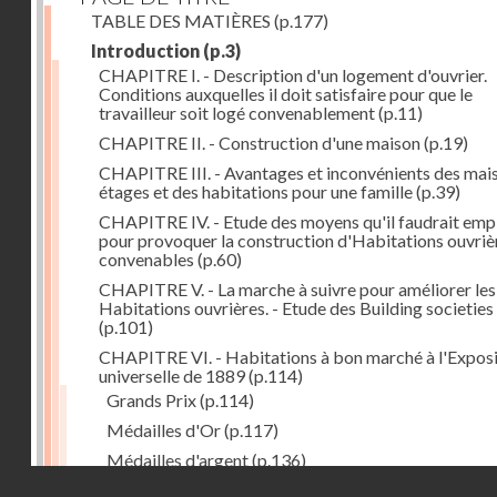
TABLE DES MATIÈRES
(p.177)
Introduction
(p.3)
CHAPITRE I. - Description d'un logement d'ouvrier.
Conditions auxquelles il doit satisfaire pour que le
travailleur soit logé convenablement
(p.11)
CHAPITRE II. - Construction d'une maison
(p.19)
CHAPITRE III. - Avantages et inconvénients des mai
étages et des habitations pour une famille
(p.39)
CHAPITRE IV. - Etude des moyens qu'il faudrait emp
pour provoquer la construction d'Habitations ouvriè
convenables
(p.60)
CHAPITRE V. - La marche à suivre pour améliorer les
Habitations ouvrières. - Etude des Building societies
(p.101)
CHAPITRE VI. - Habitations à bon marché à l'Exposi
universelle de 1889
(p.114)
Grands Prix
(p.114)
Médailles d'Or
(p.117)
Médailles d'argent
(p.136)
Droits réservés - CNAM
Médailles de bronze
(p.147)