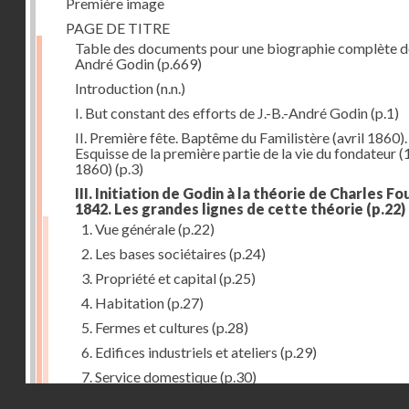
Première image
PAGE DE TITRE
Table des documents pour une biographie complète de
André Godin
(p.669)
Introduction
(n.n.)
I. But constant des efforts de J.-B.-André Godin
(p.1)
II. Première fête. Baptême du Familistère (avril 1860).
Esquisse de la première partie de la vie du fondateur 
1860)
(p.3)
III. Initiation de Godin à la théorie de Charles Fou
1842. Les grandes lignes de cette théorie
(p.22)
1. Vue générale
(p.22)
2. Les bases sociétaires
(p.24)
3. Propriété et capital
(p.25)
4. Habitation
(p.27)
5. Fermes et cultures
(p.28)
6. Edifices industriels et ateliers
(p.29)
7. Service domestique
(p.30)
Droits réservés - CNAM
8. Travail
(p.31)