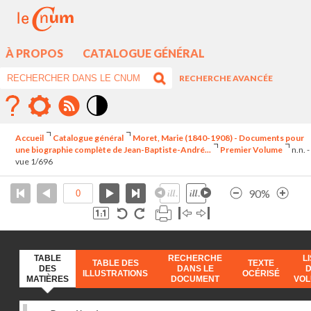
À PROPOS
CATALOGUE GÉNÉRAL
RECHERCHE AVANCÉE
Mode
contraste
Accueil
Catalogue général
Moret, Marie (1840-1908) - Documents pour
élévé
une biographie complète de Jean-Baptiste-André...
Premier Volume
n.n. -
vue 1/696
90%
TABLE
RECHERCHE
L
TABLE DES
TEXTE
DES
DANS LE
ILLUSTRATIONS
OCÉRISÉ
MATIÈRES
DOCUMENT
VO