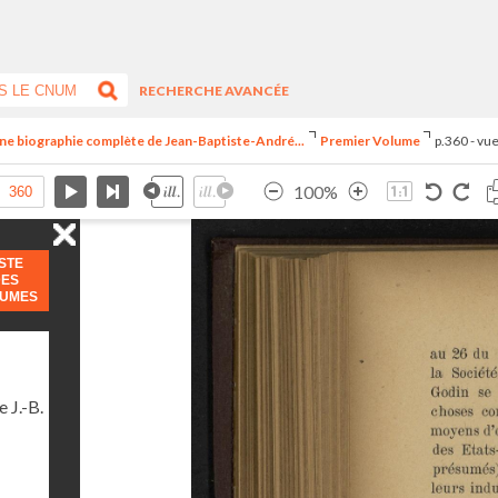
RECHERCHE AVANCÉE
ne biographie complète de Jean-Baptiste-André...
Premier Volume
p.360 - vu
100%
ISTE
DES
LUMES
 J.-B.