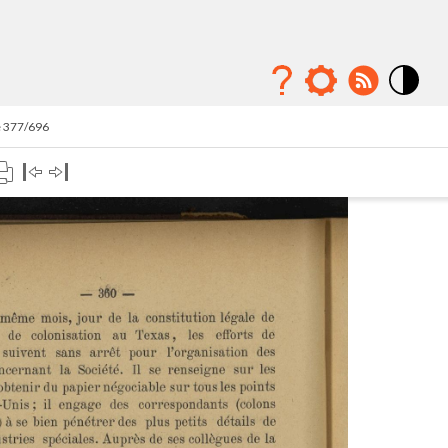
Mode
contraste
e 377/696
élévé