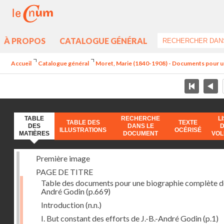
À PROPOS
CATALOGUE GÉNÉRAL
Accueil
Catalogue général
Moret, Marie (1840-1908) - Documents pour u
TABLE
RECHERCHE
L
TABLE DES
TEXTE
DES
DANS LE
ILLUSTRATIONS
OCÉRISÉ
MATIÈRES
DOCUMENT
VO
Première image
PAGE DE TITRE
Table des documents pour une biographie complète de
André Godin
(p.669)
Introduction
(n.n.)
I. But constant des efforts de J.-B.-André Godin
(p.1)