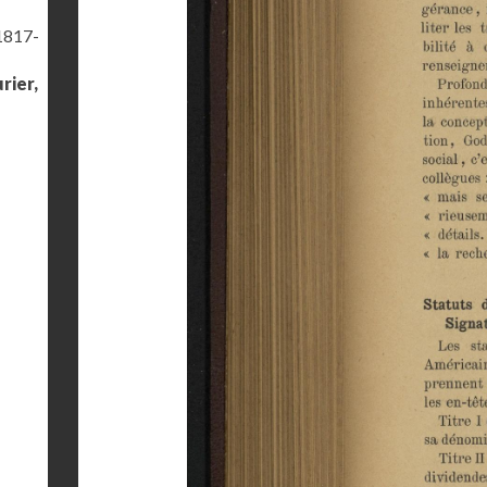
(1817-
rier,