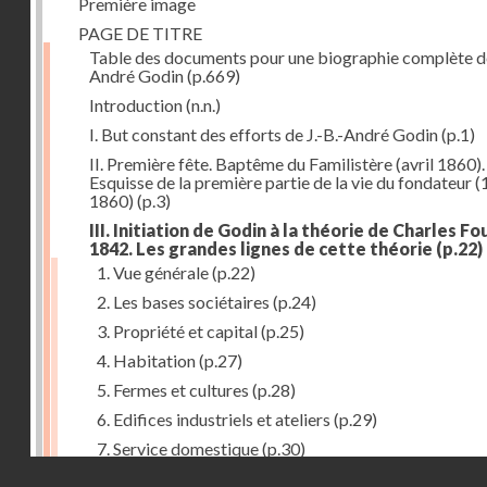
Première image
PAGE DE TITRE
Table des documents pour une biographie complète de
André Godin
(p.669)
Introduction
(n.n.)
I. But constant des efforts de J.-B.-André Godin
(p.1)
II. Première fête. Baptême du Familistère (avril 1860).
Esquisse de la première partie de la vie du fondateur 
1860)
(p.3)
III. Initiation de Godin à la théorie de Charles Fou
1842. Les grandes lignes de cette théorie
(p.22)
1. Vue générale
(p.22)
2. Les bases sociétaires
(p.24)
3. Propriété et capital
(p.25)
4. Habitation
(p.27)
5. Fermes et cultures
(p.28)
6. Edifices industriels et ateliers
(p.29)
7. Service domestique
(p.30)
Droits réservés - CNAM
8. Travail
(p.31)