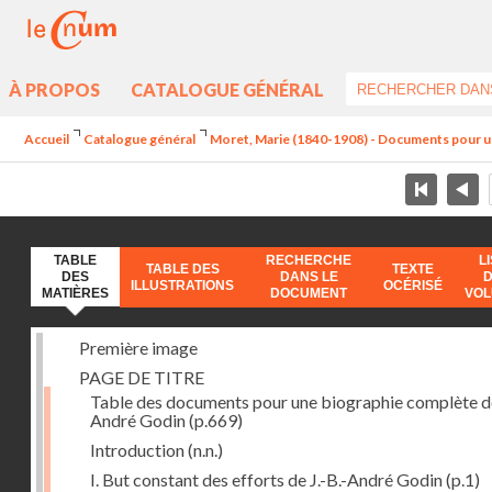
À PROPOS
CATALOGUE GÉNÉRAL
Accueil
Catalogue général
Moret, Marie (1840-1908) - Documents pour u
TABLE
RECHERCHE
L
TABLE DES
TEXTE
DES
DANS LE
ILLUSTRATIONS
OCÉRISÉ
MATIÈRES
DOCUMENT
VO
Première image
PAGE DE TITRE
Table des documents pour une biographie complète de
André Godin
(p.669)
Introduction
(n.n.)
I. But constant des efforts de J.-B.-André Godin
(p.1)