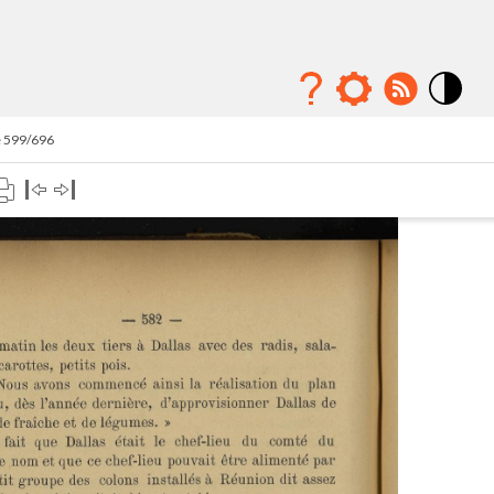
Mode
contraste
e 599/696
élévé