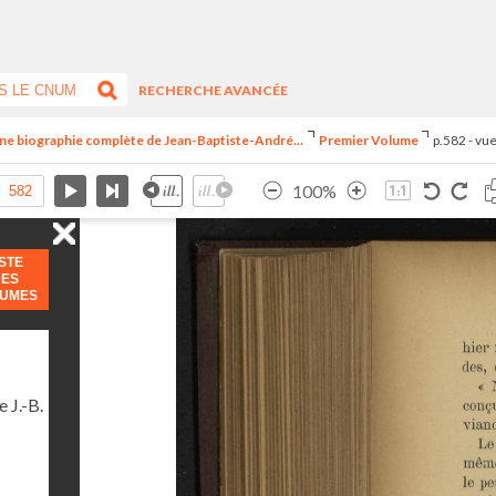
RECHERCHE AVANCÉE
ne biographie complète de Jean-Baptiste-André...
Premier Volume
p.582 - vu
100%
ISTE
DES
LUMES
 J.-B.