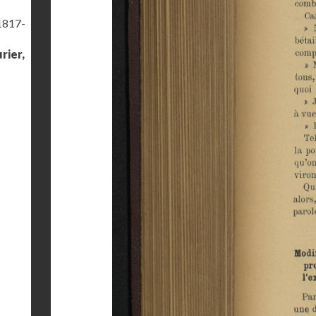
(1817-
rier,