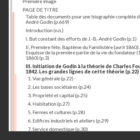
Première image
PAGE DE TITRE
Table des documents pour une biographie complète de
André Godin
(p.669)
Introduction
(n.n.)
I. But constant des efforts de J.-B.-André Godin
(p.1)
II. Première fête. Baptême du Familistère (avril 1860).
Esquisse de la première partie de la vie du fondateur 
1860)
(p.3)
III. Initiation de Godin à la théorie de Charles Fou
1842. Les grandes lignes de cette théorie
(p.22)
1. Vue générale
(p.22)
2. Les bases sociétaires
(p.24)
3. Propriété et capital
(p.25)
4. Habitation
(p.27)
5. Fermes et cultures
(p.28)
6. Edifices industriels et ateliers
(p.29)
7. Service domestique
(p.30)
Droits réservés - CNAM
8. Travail
(p.31)