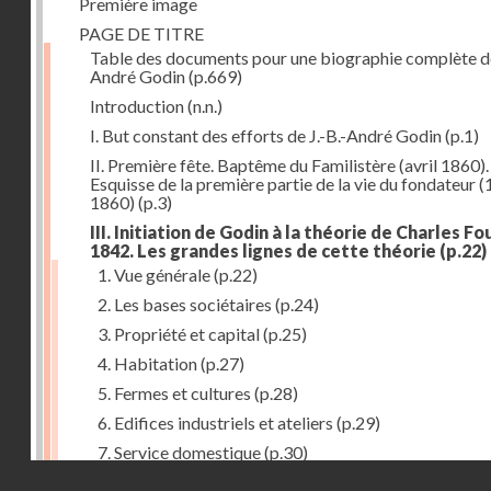
Première image
PAGE DE TITRE
Table des documents pour une biographie complète de
André Godin
(p.669)
Introduction
(n.n.)
I. But constant des efforts de J.-B.-André Godin
(p.1)
II. Première fête. Baptême du Familistère (avril 1860).
Esquisse de la première partie de la vie du fondateur 
1860)
(p.3)
III. Initiation de Godin à la théorie de Charles Fou
1842. Les grandes lignes de cette théorie
(p.22)
1. Vue générale
(p.22)
2. Les bases sociétaires
(p.24)
3. Propriété et capital
(p.25)
4. Habitation
(p.27)
5. Fermes et cultures
(p.28)
6. Edifices industriels et ateliers
(p.29)
7. Service domestique
(p.30)
Droits réservés - CNAM
8. Travail
(p.31)