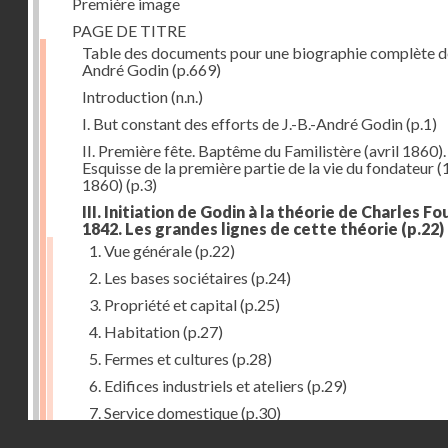
Première image
PAGE DE TITRE
Table des documents pour une biographie complète de
André Godin
(p.669)
Introduction
(n.n.)
I. But constant des efforts de J.-B.-André Godin
(p.1)
II. Première fête. Baptême du Familistère (avril 1860).
Esquisse de la première partie de la vie du fondateur 
1860)
(p.3)
III. Initiation de Godin à la théorie de Charles Fou
1842. Les grandes lignes de cette théorie
(p.22)
1. Vue générale
(p.22)
2. Les bases sociétaires
(p.24)
3. Propriété et capital
(p.25)
4. Habitation
(p.27)
5. Fermes et cultures
(p.28)
6. Edifices industriels et ateliers
(p.29)
7. Service domestique
(p.30)
Droits réservés - CNAM
8. Travail
(p.31)