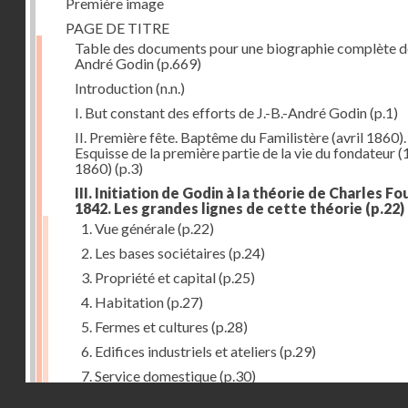
Première image
PAGE DE TITRE
Table des documents pour une biographie complète de
André Godin
(p.669)
Introduction
(n.n.)
I. But constant des efforts de J.-B.-André Godin
(p.1)
II. Première fête. Baptême du Familistère (avril 1860).
Esquisse de la première partie de la vie du fondateur 
1860)
(p.3)
III. Initiation de Godin à la théorie de Charles Fou
1842. Les grandes lignes de cette théorie
(p.22)
1. Vue générale
(p.22)
2. Les bases sociétaires
(p.24)
3. Propriété et capital
(p.25)
4. Habitation
(p.27)
5. Fermes et cultures
(p.28)
6. Edifices industriels et ateliers
(p.29)
7. Service domestique
(p.30)
Droits réservés - CNAM
8. Travail
(p.31)