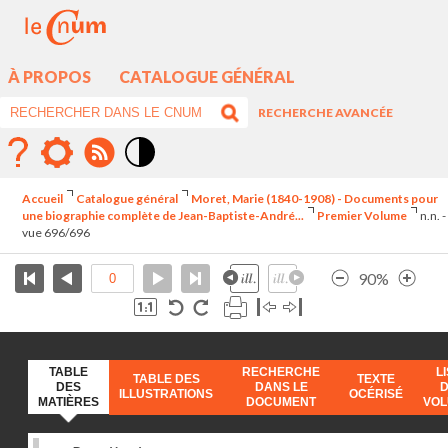
À PROPOS
CATALOGUE GÉNÉRAL
RECHERCHE AVANCÉE
Mode
contraste
Accueil
Catalogue général
Moret, Marie (1840-1908) - Documents pour
élévé
une biographie complète de Jean-Baptiste-André...
Premier Volume
n.n. -
vue 696/696
90%
TABLE
RECHERCHE
L
TABLE DES
TEXTE
DES
DANS LE
ILLUSTRATIONS
OCÉRISÉ
MATIÈRES
DOCUMENT
VO