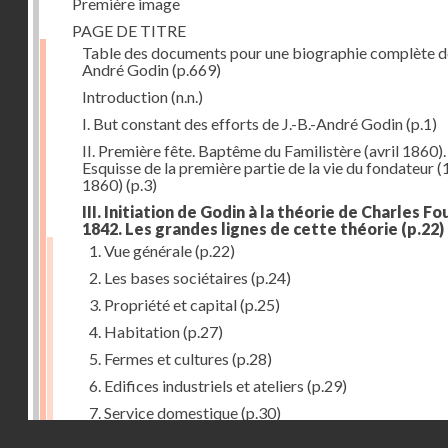
Première image
PAGE DE TITRE
Table des documents pour une biographie complète de
André Godin
(p.669)
Introduction
(n.n.)
I. But constant des efforts de J.-B.-André Godin
(p.1)
II. Première fête. Baptême du Familistère (avril 1860).
Esquisse de la première partie de la vie du fondateur 
1860)
(p.3)
III. Initiation de Godin à la théorie de Charles Fou
1842. Les grandes lignes de cette théorie
(p.22)
1. Vue générale
(p.22)
2. Les bases sociétaires
(p.24)
3. Propriété et capital
(p.25)
4. Habitation
(p.27)
5. Fermes et cultures
(p.28)
6. Edifices industriels et ateliers
(p.29)
7. Service domestique
(p.30)
Droits réservés - CNAM
8. Travail
(p.31)