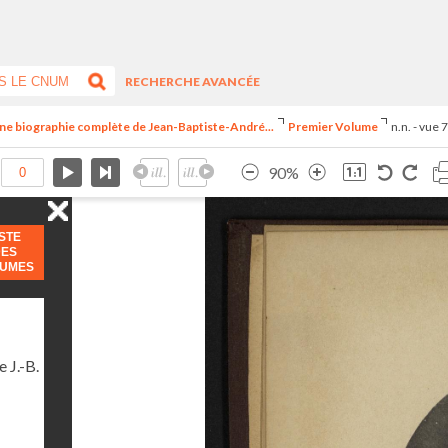
RECHERCHE AVANCÉE
ne biographie complète de Jean-Baptiste-André...
Premier Volume
n.n. - vue 
90%
ISTE
DES
LUMES
 J.-B.