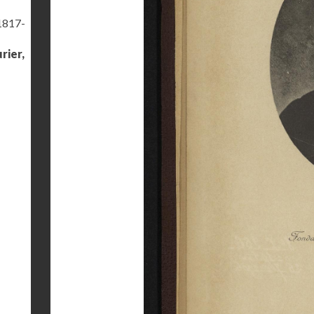
(1817-
rier,