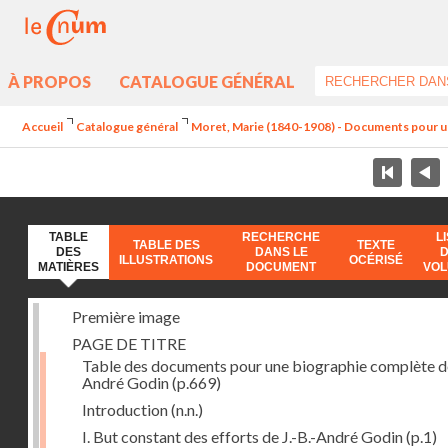
À PROPOS
CATALOGUE GÉNÉRAL
Accueil
Catalogue général
Moret, Marie (1840-1908) - Documents pour u
TABLE
RECHERCHE
L
TABLE DES
TEXTE
DES
DANS LE
ILLUSTRATIONS
OCÉRISÉ
MATIÈRES
DOCUMENT
VO
Première image
PAGE DE TITRE
Table des documents pour une biographie complète de
André Godin
(p.669)
Introduction
(n.n.)
I. But constant des efforts de J.-B.-André Godin
(p.1)