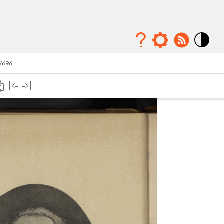
Mode
contraste
7/696
élévé