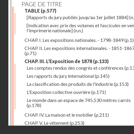
PAGE DE TITRE
TABLE
(p.577)
[Rapports du jury publiés jusqu'au 1er juillet 1884]
(n.
[Indication avec prix des volumes et fascicules en ven
l'imprimerie nationale]
(n.n.)
CHAP. I. Les expositions nationales. - 1798-1849
(p.1)
CHAP. II. Les expositions internationales. - 1851-186
(p.71)
CHAP. III. L'Exposition de 1878
(p.133)
Les comptes rendus des congrès et conférences
(p.1
Les rapports du jury international
(p.145)
La classification des produits de l'industrie
(p.153)
L'Exposition collective ouvrière
(p.171)
Le monde dans un espace de 745,530 mètres carrés
(p.178)
CHAP. IV. La maison et le mobilier
(p.211)
CHAP. V. Le vêtement
(p.253)
Droits réservés - CNAM
CHAP. VI. Les aliments
(p.313)