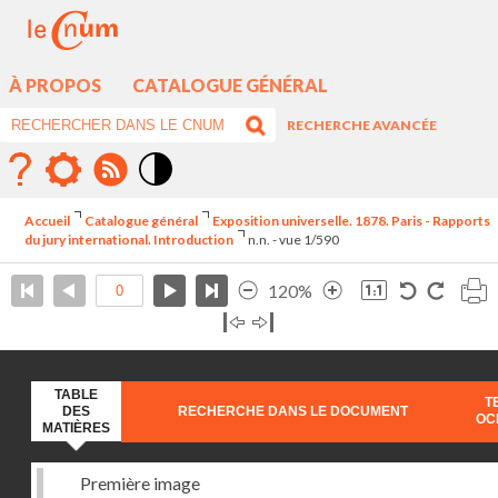
À PROPOS
CATALOGUE GÉNÉRAL
RECHERCHE AVANCÉE
Mode
contraste
Accueil
Catalogue général
Exposition universelle. 1878. Paris - Rapports
élévé
du jury international. Introduction
n.n. - vue 1/590
120%
TABLE
T
DES
RECHERCHE DANS LE DOCUMENT
OC
MATIÈRES
Première image