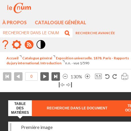
À PROPOS
CATALOGUE GÉNÉRAL
RECHERCHE AVANCÉE
Mode
contraste
Accueil
Catalogue général
Exposition universelle. 1878. Paris - Rapports
élévé
du jury international. Introduction
n.n. - vue 1/590
130%
TABLE
T
DES
RECHERCHE DANS LE DOCUMENT
OC
MATIÈRES
Première image