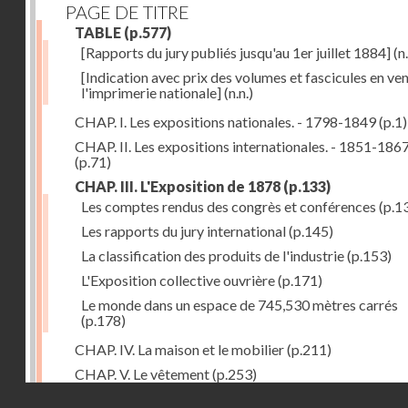
PAGE DE TITRE
TABLE
(p.577)
[Rapports du jury publiés jusqu'au 1er juillet 1884]
(n.
[Indication avec prix des volumes et fascicules en ven
l'imprimerie nationale]
(n.n.)
CHAP. I. Les expositions nationales. - 1798-1849
(p.1)
CHAP. II. Les expositions internationales. - 1851-186
(p.71)
CHAP. III. L'Exposition de 1878
(p.133)
Les comptes rendus des congrès et conférences
(p.1
Les rapports du jury international
(p.145)
La classification des produits de l'industrie
(p.153)
L'Exposition collective ouvrière
(p.171)
Le monde dans un espace de 745,530 mètres carrés
(p.178)
CHAP. IV. La maison et le mobilier
(p.211)
CHAP. V. Le vêtement
(p.253)
Droits réservés - CNAM
CHAP. VI. Les aliments
(p.313)