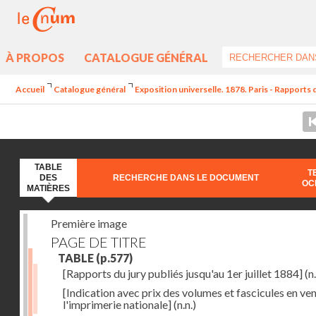
À PROPOS
CATALOGUE GÉNÉRAL
Accueil
Catalogue général
Exposition universelle. 1878. Paris - Rapports 
TABLE
T
DES
RECHERCHE DANS LE DOCUMENT
OC
MATIÈRES
Première image
PAGE DE TITRE
TABLE
(p.577)
[Rapports du jury publiés jusqu'au 1er juillet 1884]
(n.
[Indication avec prix des volumes et fascicules en ven
l'imprimerie nationale]
(n.n.)