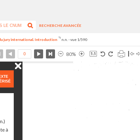
RECHERCHE AVANCÉE
du jury international. Introduction
n.n. - vue 1/590
80%
EXTE
ÉRISÉ
n.)
te à