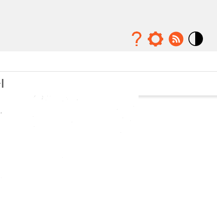
Mode
contraste
élévé