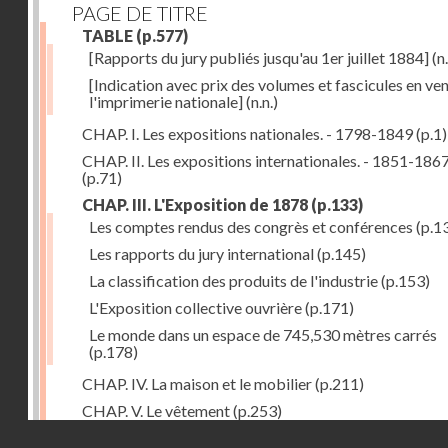
PAGE DE TITRE
TABLE
(p.577)
[Rapports du jury publiés jusqu'au 1er juillet 1884]
(n.
[Indication avec prix des volumes et fascicules en ven
l'imprimerie nationale]
(n.n.)
CHAP. I. Les expositions nationales. - 1798-1849
(p.1)
CHAP. II. Les expositions internationales. - 1851-186
(p.71)
CHAP. III. L'Exposition de 1878
(p.133)
Les comptes rendus des congrès et conférences
(p.1
Les rapports du jury international
(p.145)
La classification des produits de l'industrie
(p.153)
L'Exposition collective ouvrière
(p.171)
Le monde dans un espace de 745,530 mètres carrés
(p.178)
CHAP. IV. La maison et le mobilier
(p.211)
CHAP. V. Le vêtement
(p.253)
Droits réservés - CNAM
CHAP. VI. Les aliments
(p.313)