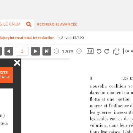
RECHERCHE AVANCÉE
du jury international. Introduction
p.2 - vue 15/590
120%
EXTE
ÉRISÉ
n.)
te à