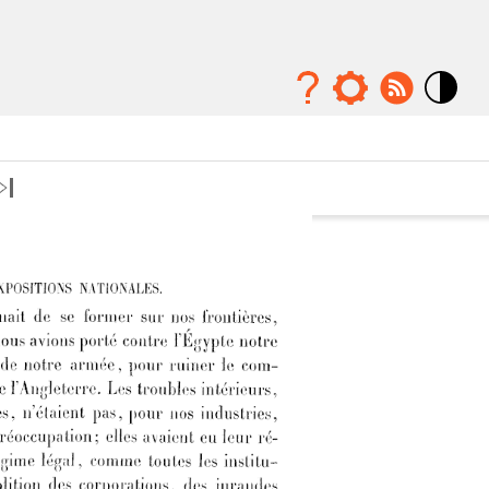
Mode
contraste
élévé