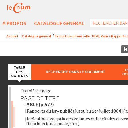
À PROPOS
CATALOGUE GÉNÉRAL
Accueil
Catalogue général
Exposition universelle. 1878. Paris - Rapports 
TABLE
T
DES
RECHERCHE DANS LE DOCUMENT
OC
MATIÈRES
Première image
PAGE DE TITRE
TABLE
(p.577)
[Rapports du jury publiés jusqu'au 1er juillet 1884]
(n.
[Indication avec prix des volumes et fascicules en ven
l'imprimerie nationale]
(n.n.)