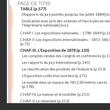
PAGE DE TITRE
TABLE
(p.577)
[Rapports du jury publiés jusqu'au 1er juillet 1884]
(n.
[Indication avec prix des volumes et fascicules en ven
l'imprimerie nationale]
(n.n.)
CHAP. I. Les expositions nationales. - 1798-1849
(p.1)
CHAP. II. Les expositions internationales. - 1851-186
(p.71)
CHAP. III. L'Exposition de 1878
(p.133)
Les comptes rendus des congrès et conférences
(p.1
Les rapports du jury international
(p.145)
La classification des produits de l'industrie
(p.153)
L'Exposition collective ouvrière
(p.171)
Le monde dans un espace de 745,530 mètres carrés
(p.178)
CHAP. IV. La maison et le mobilier
(p.211)
CHAP. V. Le vêtement
(p.253)
Droits réservés - CNAM
CHAP. VI. Les aliments
(p.313)