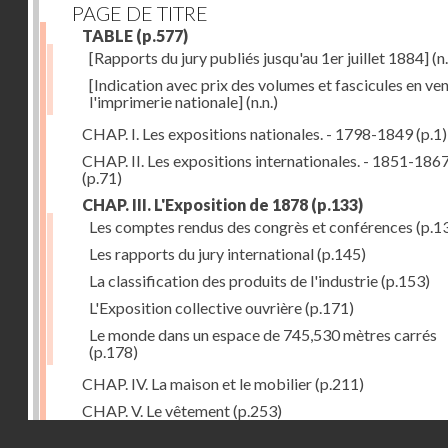
PAGE DE TITRE
TABLE
(p.577)
[Rapports du jury publiés jusqu'au 1er juillet 1884]
(n.
[Indication avec prix des volumes et fascicules en ven
l'imprimerie nationale]
(n.n.)
CHAP. I. Les expositions nationales. - 1798-1849
(p.1)
CHAP. II. Les expositions internationales. - 1851-186
(p.71)
CHAP. III. L'Exposition de 1878
(p.133)
Les comptes rendus des congrès et conférences
(p.1
Les rapports du jury international
(p.145)
La classification des produits de l'industrie
(p.153)
L'Exposition collective ouvrière
(p.171)
Le monde dans un espace de 745,530 mètres carrés
(p.178)
CHAP. IV. La maison et le mobilier
(p.211)
CHAP. V. Le vêtement
(p.253)
Droits réservés - CNAM
CHAP. VI. Les aliments
(p.313)