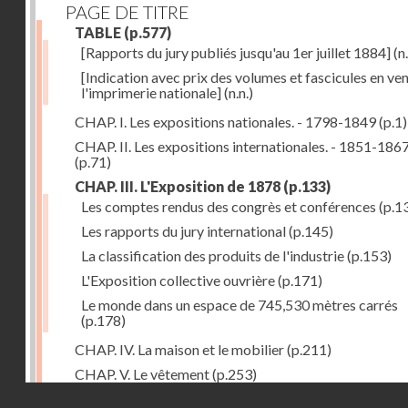
PAGE DE TITRE
TABLE
(p.577)
[Rapports du jury publiés jusqu'au 1er juillet 1884]
(n.
[Indication avec prix des volumes et fascicules en ven
l'imprimerie nationale]
(n.n.)
CHAP. I. Les expositions nationales. - 1798-1849
(p.1)
CHAP. II. Les expositions internationales. - 1851-186
(p.71)
CHAP. III. L'Exposition de 1878
(p.133)
Les comptes rendus des congrès et conférences
(p.1
Les rapports du jury international
(p.145)
La classification des produits de l'industrie
(p.153)
L'Exposition collective ouvrière
(p.171)
Le monde dans un espace de 745,530 mètres carrés
(p.178)
CHAP. IV. La maison et le mobilier
(p.211)
CHAP. V. Le vêtement
(p.253)
Droits réservés - CNAM
CHAP. VI. Les aliments
(p.313)