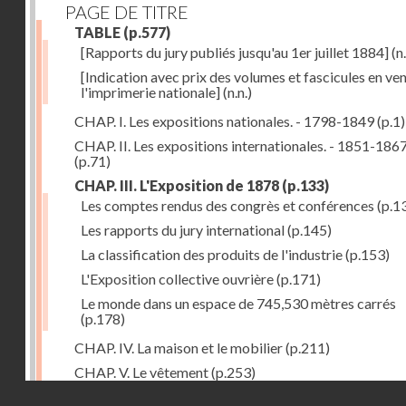
PAGE DE TITRE
TABLE
(p.577)
[Rapports du jury publiés jusqu'au 1er juillet 1884]
(n.
[Indication avec prix des volumes et fascicules en ven
l'imprimerie nationale]
(n.n.)
CHAP. I. Les expositions nationales. - 1798-1849
(p.1)
CHAP. II. Les expositions internationales. - 1851-186
(p.71)
CHAP. III. L'Exposition de 1878
(p.133)
Les comptes rendus des congrès et conférences
(p.1
Les rapports du jury international
(p.145)
La classification des produits de l'industrie
(p.153)
L'Exposition collective ouvrière
(p.171)
Le monde dans un espace de 745,530 mètres carrés
(p.178)
CHAP. IV. La maison et le mobilier
(p.211)
CHAP. V. Le vêtement
(p.253)
Droits réservés - CNAM
CHAP. VI. Les aliments
(p.313)