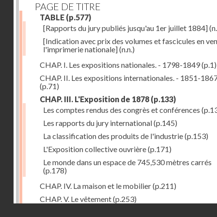
PAGE DE TITRE
TABLE
(p.577)
[Rapports du jury publiés jusqu'au 1er juillet 1884]
(n.
[Indication avec prix des volumes et fascicules en ven
l'imprimerie nationale]
(n.n.)
CHAP. I. Les expositions nationales. - 1798-1849
(p.1)
CHAP. II. Les expositions internationales. - 1851-186
(p.71)
CHAP. III. L'Exposition de 1878
(p.133)
Les comptes rendus des congrès et conférences
(p.1
Les rapports du jury international
(p.145)
La classification des produits de l'industrie
(p.153)
L'Exposition collective ouvrière
(p.171)
Le monde dans un espace de 745,530 mètres carrés
(p.178)
CHAP. IV. La maison et le mobilier
(p.211)
CHAP. V. Le vêtement
(p.253)
Droits réservés - CNAM
CHAP. VI. Les aliments
(p.313)