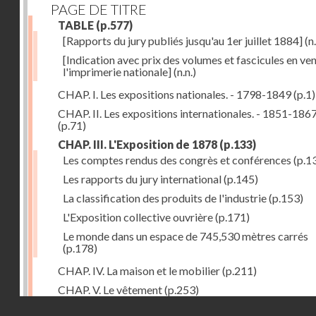
PAGE DE TITRE
TABLE
(p.577)
[Rapports du jury publiés jusqu'au 1er juillet 1884]
(n.
[Indication avec prix des volumes et fascicules en ven
l'imprimerie nationale]
(n.n.)
CHAP. I. Les expositions nationales. - 1798-1849
(p.1)
CHAP. II. Les expositions internationales. - 1851-186
(p.71)
CHAP. III. L'Exposition de 1878
(p.133)
Les comptes rendus des congrès et conférences
(p.1
Les rapports du jury international
(p.145)
La classification des produits de l'industrie
(p.153)
L'Exposition collective ouvrière
(p.171)
Le monde dans un espace de 745,530 mètres carrés
(p.178)
CHAP. IV. La maison et le mobilier
(p.211)
CHAP. V. Le vêtement
(p.253)
Droits réservés - CNAM
CHAP. VI. Les aliments
(p.313)