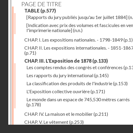
PAGE DE TITRE
TABLE
(p.577)
[Rapports du jury publiés jusqu'au 1er juillet 1884]
(n.
[Indication avec prix des volumes et fascicules en ven
l'imprimerie nationale]
(n.n.)
CHAP. I. Les expositions nationales. - 1798-1849
(p.1)
CHAP. II. Les expositions internationales. - 1851-186
(p.71)
CHAP. III. L'Exposition de 1878
(p.133)
Les comptes rendus des congrès et conférences
(p.1
Les rapports du jury international
(p.145)
La classification des produits de l'industrie
(p.153)
L'Exposition collective ouvrière
(p.171)
Le monde dans un espace de 745,530 mètres carrés
(p.178)
CHAP. IV. La maison et le mobilier
(p.211)
CHAP. V. Le vêtement
(p.253)
Droits réservés - CNAM
CHAP. VI. Les aliments
(p.313)