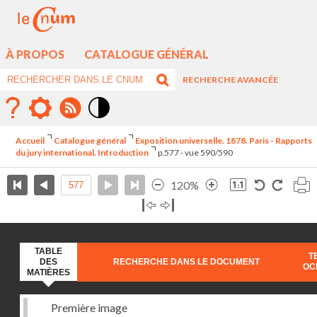
À PROPOS
CATALOGUE GÉNÉRAL
RECHERCHE AVANCÉE
Mode
contraste
Accueil
Catalogue général
Exposition universelle. 1878. Paris - Rapports
élévé
du jury international. Introduction
p.577 - vue 590/590
120%
TABLE
T
DES
RECHERCHE DANS LE DOCUMENT
OC
MATIÈRES
Première image