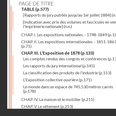
PAGE DE TITRE
TABLE
(p.577)
[Rapports du jury publiés jusqu'au 1er juillet 1884]
(n.
[Indication avec prix des volumes et fascicules en ven
l'imprimerie nationale]
(n.n.)
CHAP. I. Les expositions nationales. - 1798-1849
(p.1)
CHAP. II. Les expositions internationales. - 1851-186
(p.71)
CHAP. III. L'Exposition de 1878
(p.133)
Les comptes rendus des congrès et conférences
(p.1
Les rapports du jury international
(p.145)
La classification des produits de l'industrie
(p.153)
L'Exposition collective ouvrière
(p.171)
Le monde dans un espace de 745,530 mètres carrés
(p.178)
CHAP. IV. La maison et le mobilier
(p.211)
CHAP. V. Le vêtement
(p.253)
Droits réservés - CNAM
CHAP. VI. Les aliments
(p.313)