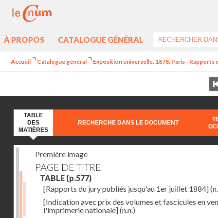
À PROPOS
CATALOGUE GÉNÉRAL
Accueil
Catalogue général
Exposition universelle. 1878. Paris - Rapports 
TABLE
T
DES
RECHERCHE DANS LE DOCUMENT
OC
MATIÈRES
Première image
PAGE DE TITRE
TABLE
(p.577)
[Rapports du jury publiés jusqu'au 1er juillet 1884]
(n.
[Indication avec prix des volumes et fascicules en ven
l'imprimerie nationale]
(n.n.)