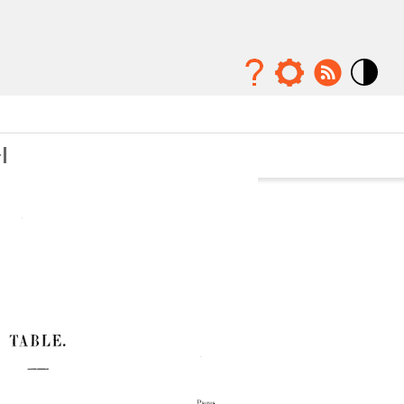
Mode
contraste
élévé