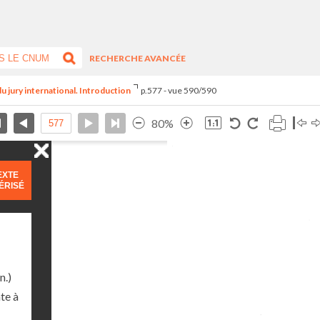
RECHERCHE AVANCÉE
du jury international. Introduction
p.577 - vue 590/590
80%
EXTE
ÉRISÉ
n.)
te à