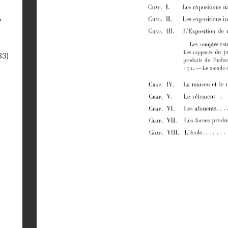
7
33)