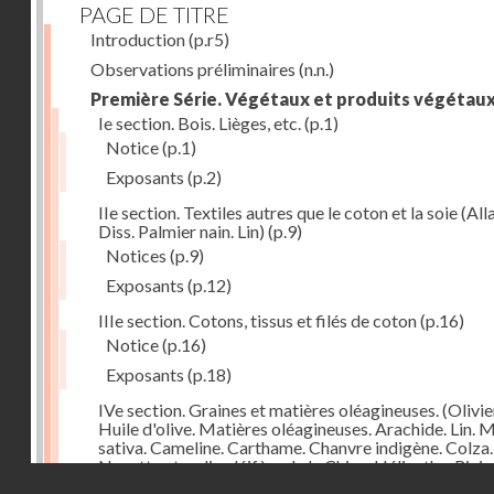
PAGE DE TITRE
Introduction
(p.r5)
Observations préliminaires
(n.n.)
Première Série. Végétaux et produits végétau
Ie section. Bois. Lièges, etc.
(p.1)
Notice
(p.1)
Exposants
(p.2)
IIe section. Textiles autres que le coton et la soie (Alla
Diss. Palmier nain. Lin)
(p.9)
Notices
(p.9)
Exposants
(p.12)
IIIe section. Cotons, tissus et filés de coton
(p.16)
Notice
(p.16)
Exposants
(p.18)
IVe section. Graines et matières oléagineuses. (Olivie
Huile d'olive. Matières oléagineuses. Arachide. Lin. 
sativa. Cameline. Carthame. Chanvre indigène. Colza.
Navette et radis oléifère de la Chine. Hélianthe, Ricin
Droits réservés - CNAM
Pavot)
(p.24)