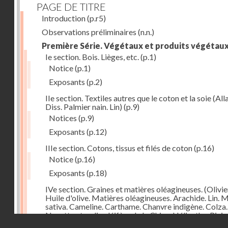
PAGE DE TITRE
Introduction
(p.r5)
Observations préliminaires
(n.n.)
Première Série. Végétaux et produits végétau
Ie section. Bois. Lièges, etc.
(p.1)
Notice
(p.1)
Exposants
(p.2)
IIe section. Textiles autres que le coton et la soie (Alla
Diss. Palmier nain. Lin)
(p.9)
Notices
(p.9)
Exposants
(p.12)
IIIe section. Cotons, tissus et filés de coton
(p.16)
Notice
(p.16)
Exposants
(p.18)
IVe section. Graines et matières oléagineuses. (Olivie
Huile d'olive. Matières oléagineuses. Arachide. Lin. 
sativa. Cameline. Carthame. Chanvre indigène. Colza.
Navette et radis oléifère de la Chine. Hélianthe, Ricin
Droits réservés - CNAM
Pavot)
(p.24)