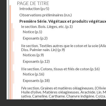
PAGE DE TITRE
Introduction
(p.r5)
Observations préliminaires
(n.n.)
Première Série. Végétaux et produits végétau
Ie section. Bois. Lièges, etc.
(p.1)
Notice
(p.1)
Exposants
(p.2)
IIe section. Textiles autres que le coton et la soie (Alla
Diss. Palmier nain. Lin)
(p.9)
Notices
(p.9)
Exposants
(p.12)
IIIe section. Cotons, tissus et filés de coton
(p.16)
Notice
(p.16)
Exposants
(p.18)
IVe section. Graines et matières oléagineuses. (Olivie
Huile d'olive. Matières oléagineuses. Arachide. Lin. 
sativa. Cameline. Carthame. Chanvre indigène. Colza.
Navette et radis oléifère de la Chine. Hélianthe, Ricin
Droits réservés - CNAM
Pavot)
(p.24)