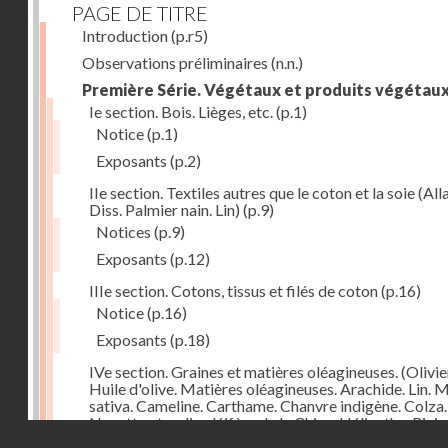
PAGE DE TITRE
Introduction
(p.r5)
Observations préliminaires
(n.n.)
Première Série. Végétaux et produits végétau
Ie section. Bois. Lièges, etc.
(p.1)
Notice
(p.1)
Exposants
(p.2)
IIe section. Textiles autres que le coton et la soie (Alla
Diss. Palmier nain. Lin)
(p.9)
Notices
(p.9)
Exposants
(p.12)
IIIe section. Cotons, tissus et filés de coton
(p.16)
Notice
(p.16)
Exposants
(p.18)
IVe section. Graines et matières oléagineuses. (Olivie
Huile d'olive. Matières oléagineuses. Arachide. Lin. 
sativa. Cameline. Carthame. Chanvre indigène. Colza.
Navette et radis oléifère de la Chine. Hélianthe, Ricin
Droits réservés - CNAM
Pavot)
(p.24)