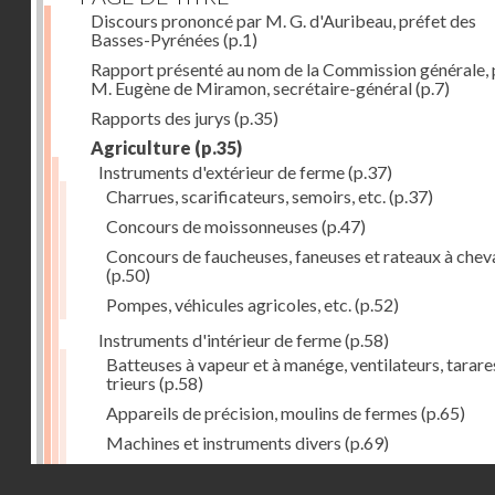
Discours prononcé par M. G. d'Auribeau, préfet des
Basses-Pyrénées
(p.1)
Rapport présenté au nom de la Commission générale, 
M. Eugène de Miramon, secrétaire-général
(p.7)
Rapports des jurys
(p.35)
Agriculture
(p.35)
Instruments d'extérieur de ferme
(p.37)
Charrues, scarificateurs, semoirs, etc.
(p.37)
Concours de moissonneuses
(p.47)
Concours de faucheuses, faneuses et rateaux à chev
(p.50)
Pompes, véhicules agricoles, etc.
(p.52)
Instruments d'intérieur de ferme
(p.58)
Batteuses à vapeur et à manége, ventilateurs, tarare
trieurs
(p.58)
Appareils de précision, moulins de fermes
(p.65)
Machines et instruments divers
(p.69)
1. Pressoirs à vin
(p.70)
Droits réservés - CNAM