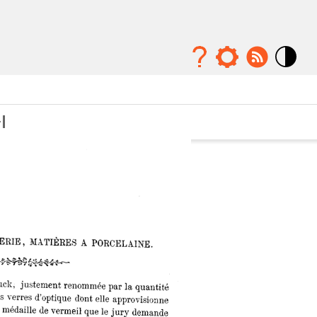
Mode
contraste
élévé