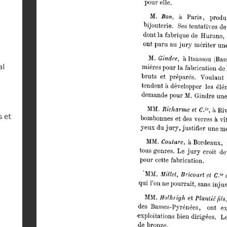
al
s et