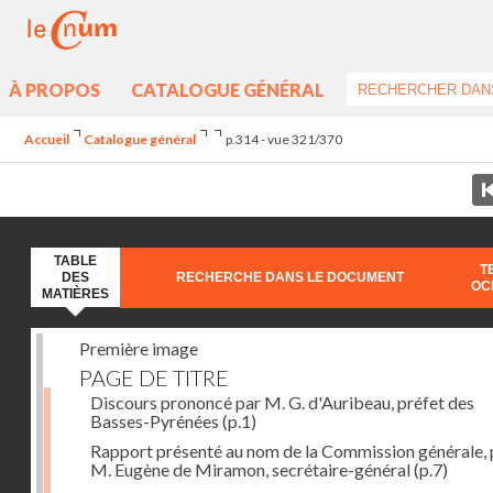
À PROPOS
CATALOGUE GÉNÉRAL
Accueil
Catalogue général
p.314 - vue 321/370
TABLE
T
DES
RECHERCHE DANS LE DOCUMENT
OC
MATIÈRES
Première image
PAGE DE TITRE
Discours prononcé par M. G. d'Auribeau, préfet des
Basses-Pyrénées
(p.1)
Rapport présenté au nom de la Commission générale, 
M. Eugène de Miramon, secrétaire-général
(p.7)