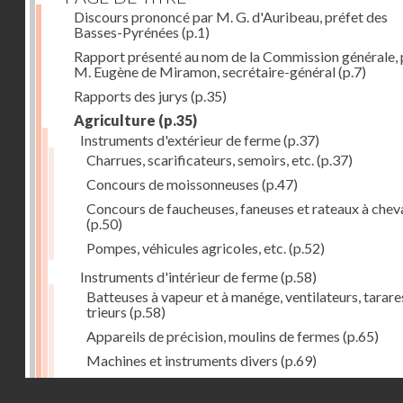
Discours prononcé par M. G. d'Auribeau, préfet des
Basses-Pyrénées
(p.1)
Rapport présenté au nom de la Commission générale, 
M. Eugène de Miramon, secrétaire-général
(p.7)
Rapports des jurys
(p.35)
Agriculture
(p.35)
Instruments d'extérieur de ferme
(p.37)
Charrues, scarificateurs, semoirs, etc.
(p.37)
Concours de moissonneuses
(p.47)
Concours de faucheuses, faneuses et rateaux à chev
(p.50)
Pompes, véhicules agricoles, etc.
(p.52)
Instruments d'intérieur de ferme
(p.58)
Batteuses à vapeur et à manége, ventilateurs, tarare
trieurs
(p.58)
Appareils de précision, moulins de fermes
(p.65)
Machines et instruments divers
(p.69)
1. Pressoirs à vin
(p.70)
Droits réservés - CNAM